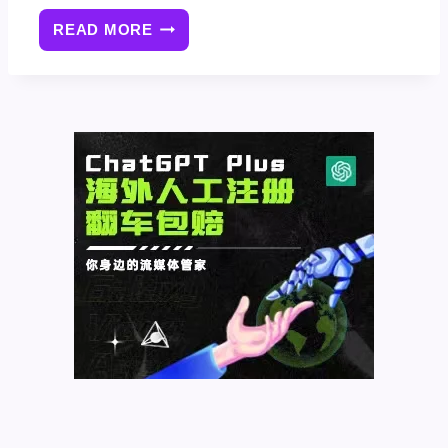
READ MORE
如
何
减
少
WORDPRESS
网
站
HTTP/S
请
求
数