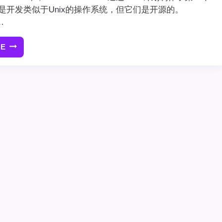
目的是开发类似于Unix的操作系统，但它们是开源的。
…
RE
什
么
是
GPL