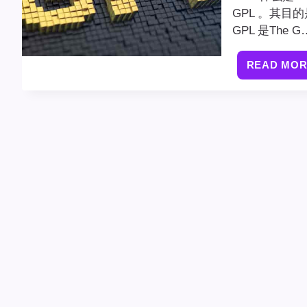
GPL 。其
GPL 是The G
READ MO