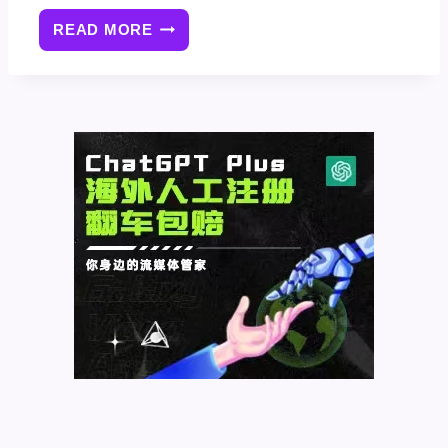
READ MORE
什
么
是
GOOGLE
CHROME
CANARY？