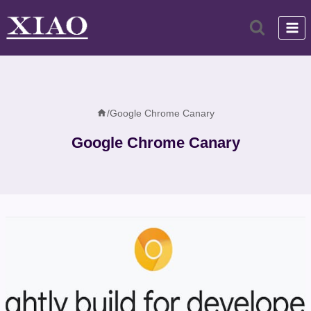
跳
到
内
容
/
Google Chrome Canary
Google Chrome Canary