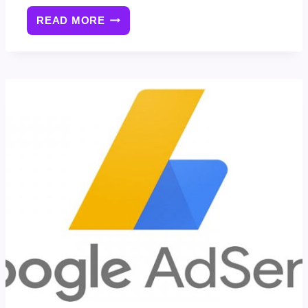
READ MORE
如
何
在
WORDPRESS
博
客
内
容
段
落
间
添
加
GOOGLE
ADSENSE
广
告
（无
插
件）