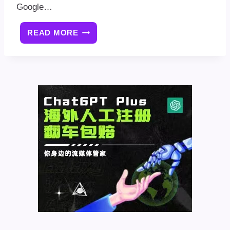
Google…
READ MORE
如
何
将
GOOGLE
ADSENSE
添
加
到
WORDPRESS
网
站