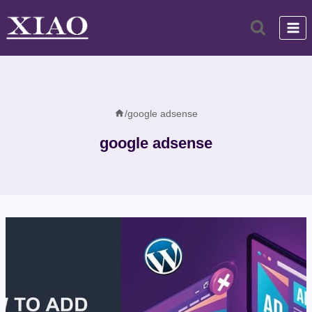
跳
到
内
容
/
google adsense
google adsense