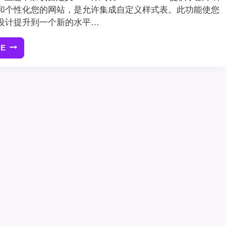
和个性化您的网站，是允许集成自定义样式表。此功能使您
设计提升到一个新的水平…
RE
如
何
在
GENESIS
主
题
中
加
载
自
定
义
CSS
样
式
表