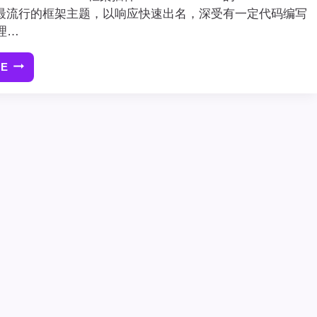
rk是最流行的框架主题，以响应快速出名，深受有一定代码编写
理…
RE
5
个
出
色
的
GENESIS
FRAMEWORK
插
件