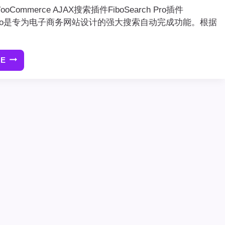
 WooCommerce AJAX搜索插件FiboSearch Pro插件
rch Pro是专为电子商务网站设计的强大搜索自动完成功能。根据
RE
[最
新
版]WORDPRESS
WOOCOMMERCE
AJAX
搜
索
插
件
FIBOSEARCH
PRO
插
件