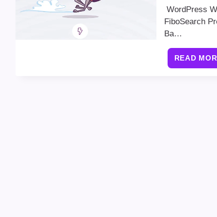
WordPress
FiboSea
Ba…
READ MO