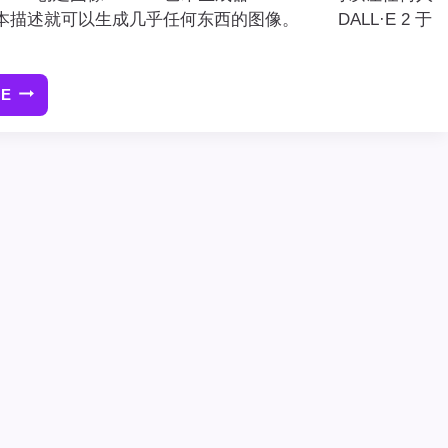
描述就可以生成几乎任何东西的图像。 DALL·E 2 于
RE
如
何
使
用
DALL·E
2
创
建
图
像