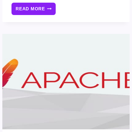
READ MORE
如
何
在
APACHE
WEB
服
务
器
上
启
用
GZIP