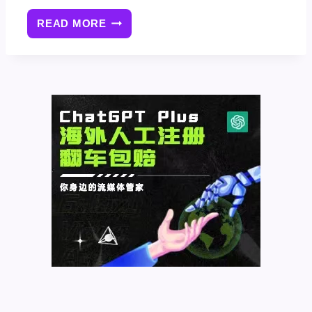
READ MORE
如
何
使
用
AI
图
像
标
题
生
成
器