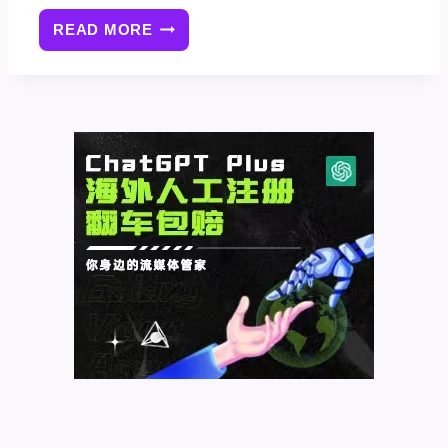
READ MORE
AFFILIATEWP
插
件
教
程
WORDPRESS
联
盟
营
销
插
件
使
用