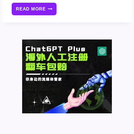
READ MORE
使
用
BEAUTIFULSOUP
查
询
关
键
词
谷
歌
搜
索
结
果
排
名